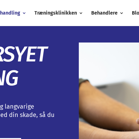
handling
Træningsklinikken
Behandlere
Bl
SYET
NG
g langvarige
med din skade, så du