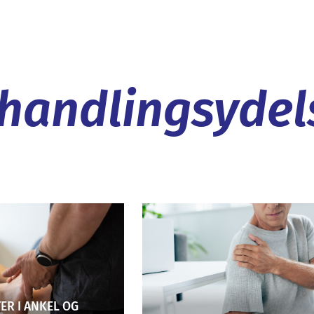
handlingsydel
ER I ANKEL OG