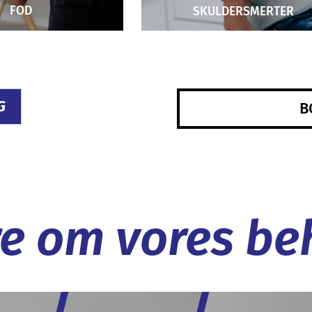
FOD
SKULDERSMERTER
G
B
e om vores be