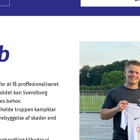
b
for at få proffesionaliseret
holdet kan Svendborg
res behov.
at holde truppen kampklar
rebyggelse af skader end
ehandling tilbyder vi