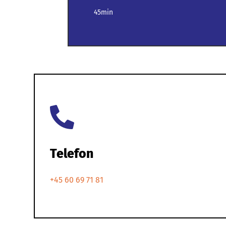
45min

Telefon
+45 60 69 71 81