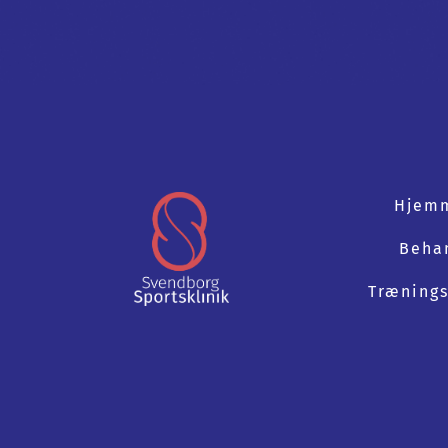
Hjem
Beha
Trænings