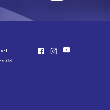
takt
en tid