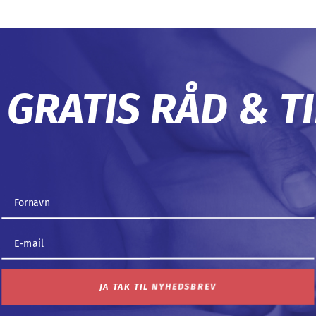
 GRATIS RÅD & T
JA TAK TIL NYHEDSBREV