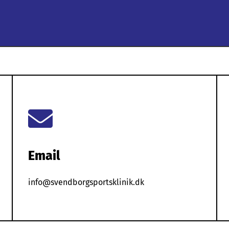

Email
info@svendborgsportsklinik.dk