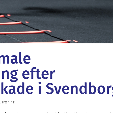
imale
ng efter
kade i Svendbor
,
Træning