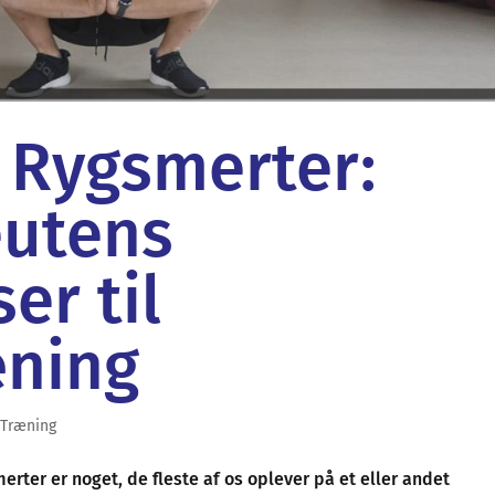
 Rygsmerter:
eutens
er til
ning
,
Træning
erter er noget, de fleste af os oplever på et eller andet