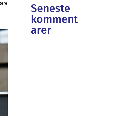
tere
Seneste
komment
arer