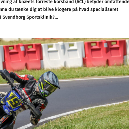
rrivning af knæets forreste korsbånd (ACL) betyder omfattend
ne du tænke dig at blive klogere på hvad specialiseret
 Svendborg Sportsklinik?...