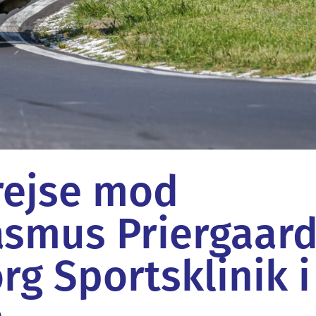
rejse mod
asmus Priergaar
g Sportsklinik i