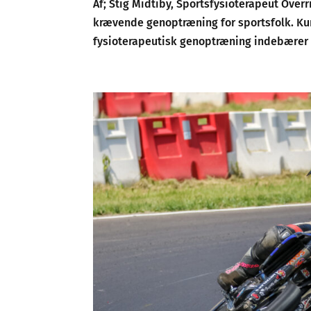
Af; Stig Midtiby, Sportsfysioterapeut Ove
krævende genoptræning for sportsfolk. Kun
fysioterapeutisk genoptræning indebærer i