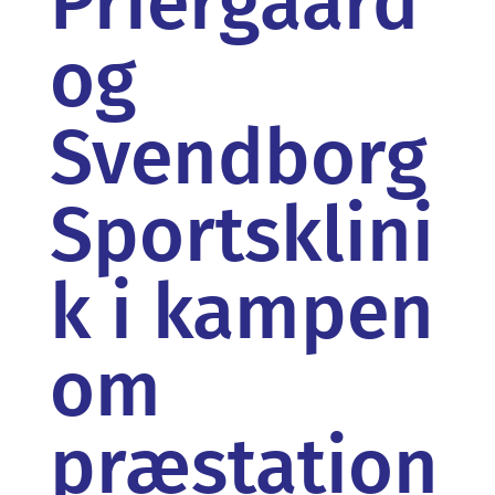
Priergaard
og
Svendborg
Sportsklini
k i kampen
om
præstation